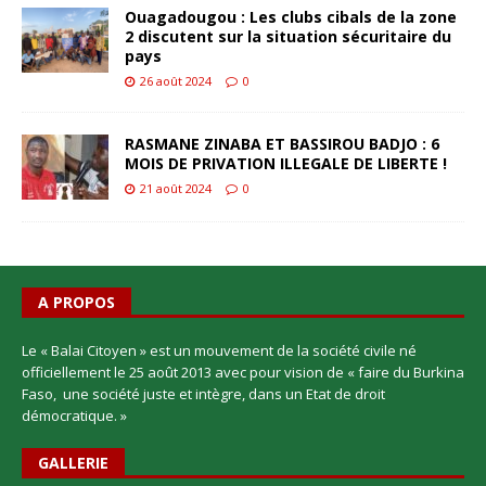
Ouagadougou : Les clubs cibals de la zone
2 discutent sur la situation sécuritaire du
pays
26 août 2024
0
RASMANE ZINABA ET BASSIROU BADJO : 6
MOIS DE PRIVATION ILLEGALE DE LIBERTE !
21 août 2024
0
A PROPOS
Le « Balai Citoyen » est un mouvement de la société civile né
officiellement le 25 août 2013 avec pour vision de « faire du Burkina
Faso, une société juste et intègre, dans un Etat de droit
démocratique. »
GALLERIE