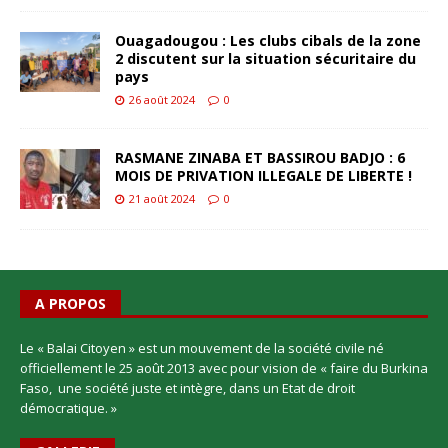
Ouagadougou : Les clubs cibals de la zone
2 discutent sur la situation sécuritaire du
pays
26 août 2024
0
RASMANE ZINABA ET BASSIROU BADJO : 6
MOIS DE PRIVATION ILLEGALE DE LIBERTE !
21 août 2024
0
A PROPOS
Le « Balai Citoyen » est un mouvement de la société civile né
officiellement le 25 août 2013 avec pour vision de « faire du Burkina
Faso, une société juste et intègre, dans un Etat de droit
démocratique. »