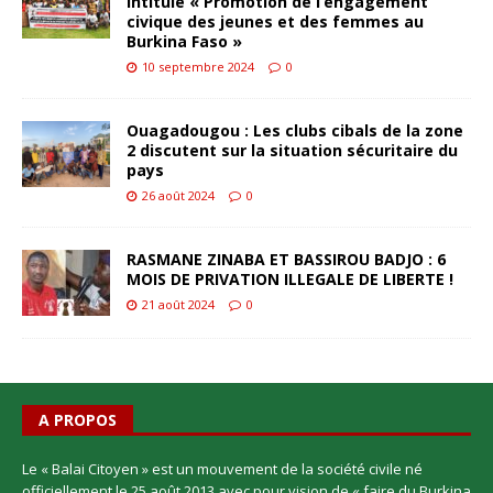
intitulé « Promotion de l’engagement
civique des jeunes et des femmes au
Burkina Faso »
10 septembre 2024
0
Ouagadougou : Les clubs cibals de la zone
2 discutent sur la situation sécuritaire du
pays
26 août 2024
0
RASMANE ZINABA ET BASSIROU BADJO : 6
MOIS DE PRIVATION ILLEGALE DE LIBERTE !
21 août 2024
0
A PROPOS
Le « Balai Citoyen » est un mouvement de la société civile né
officiellement le 25 août 2013 avec pour vision de « faire du Burkina