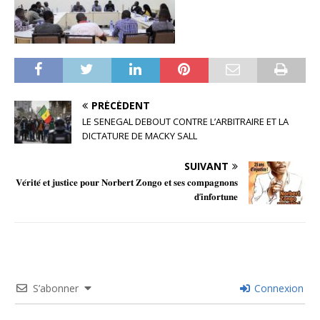
PRÉCÉDENT
LE SENEGAL DEBOUT CONTRE L’ARBITRAIRE ET LA
DICTATURE DE MACKY SALL
SUIVANT
𝐕𝐞́𝐫𝐢𝐭𝐞́ 𝐞𝐭 𝐣𝐮𝐬𝐭𝐢𝐜𝐞 𝐩𝐨𝐮𝐫 𝐍𝐨𝐫𝐛𝐞𝐫𝐭 𝐙𝐨𝐧𝐠𝐨 𝐞𝐭 𝐬𝐞𝐬 𝐜𝐨𝐦𝐩𝐚𝐠𝐧𝐨𝐧𝐬
𝐝’𝐢𝐧𝐟𝐨𝐫𝐭𝐮𝐧𝐞
S’abonner
Connexion