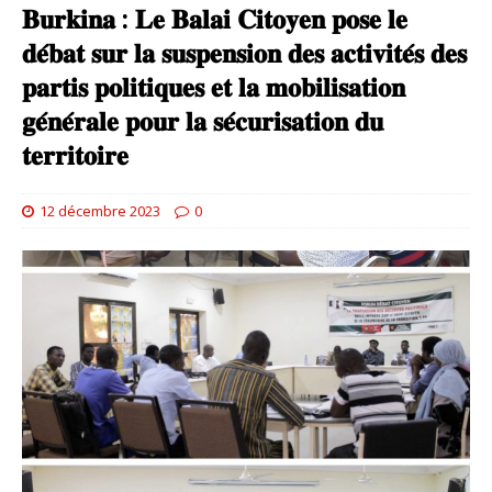
𝐁𝐮𝐫𝐤𝐢𝐧𝐚 : 𝐋𝐞 𝐁𝐚𝐥𝐚𝐢 𝐂𝐢𝐭𝐨𝐲𝐞𝐧 𝐩𝐨𝐬𝐞 𝐥𝐞
𝐝𝐞́𝐛𝐚𝐭 𝐬𝐮𝐫 𝐥𝐚 𝐬𝐮𝐬𝐩𝐞𝐧𝐬𝐢𝐨𝐧 𝐝𝐞𝐬 𝐚𝐜𝐭𝐢𝐯𝐢𝐭𝐞́𝐬 𝐝𝐞𝐬
𝐩𝐚𝐫𝐭𝐢𝐬 𝐩𝐨𝐥𝐢𝐭𝐢𝐪𝐮𝐞𝐬 𝐞𝐭 𝐥𝐚 𝐦𝐨𝐛𝐢𝐥𝐢𝐬𝐚𝐭𝐢𝐨𝐧
𝐠𝐞́𝐧𝐞́𝐫𝐚𝐥𝐞 𝐩𝐨𝐮𝐫 𝐥𝐚 𝐬𝐞́𝐜𝐮𝐫𝐢𝐬𝐚𝐭𝐢𝐨𝐧 𝐝𝐮
𝐭𝐞𝐫𝐫𝐢𝐭𝐨𝐢𝐫𝐞
12 décembre 2023
0